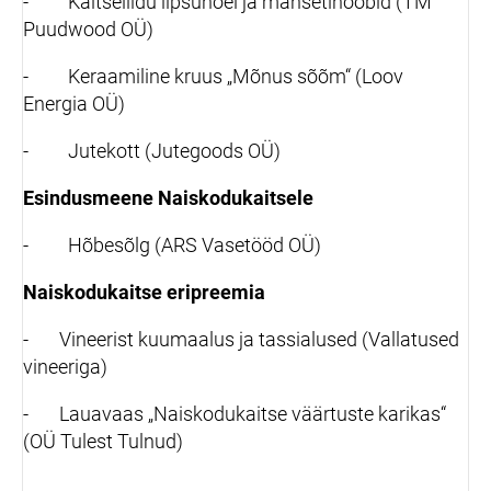
- Kaitseliidu lipsunõel ja mansetinööbid (
TM
Puudwood OÜ
)
- Keraamiline kruus „Mõnus sõõm“ (
Loov
Energia OÜ
)
- Jutekott (
Jutegoods OÜ
)
Esindusmeene Naiskodukaitsele
- Hõbesõlg (
ARS Vasetööd OÜ
)
Naiskodukaitse eripreemia
- Vineerist kuumaalus ja tassialused (
Vallatused
vineeriga
)
- Lauavaas „Naiskodukaitse väärtuste karikas“
(
OÜ Tulest Tulnud
)