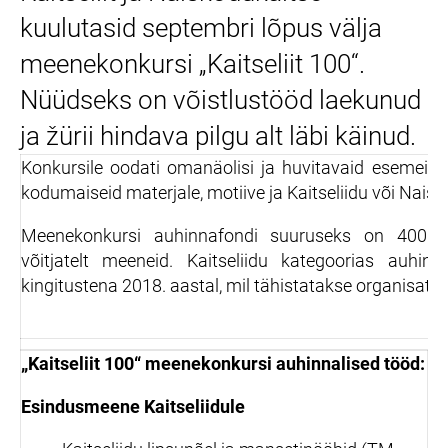
kuulutasid septembri lõpus välja
meenekonkursi „Kaitseliit 100“.
Nüüdseks on võistlustööd laekunud
ja žürii hindava pilgu alt läbi käinud.
Konkursile oodati omanäolisi ja huvitavaid esemeid,
kodumaiseid materjale, motiive ja Kaitseliidu või Nais
Meenekonkursi auhinnafondi suuruseks on 4000 eu
võitjatelt meeneid. Kaitseliidu kategoorias auhin
kingitustena 2018. aastal, mil tähistatakse organisats
„Kaitseliit 100“ meenekonkursi auhinnalised tööd:
Esindusmeene Kaitseliidule