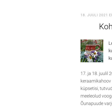
18. JUULI 2021
E
Koh
L
k
k
17. ja 18. juul
keraamikahoov a
küpsetisi, tutv
meeleolud vooga
Õunapuude varju