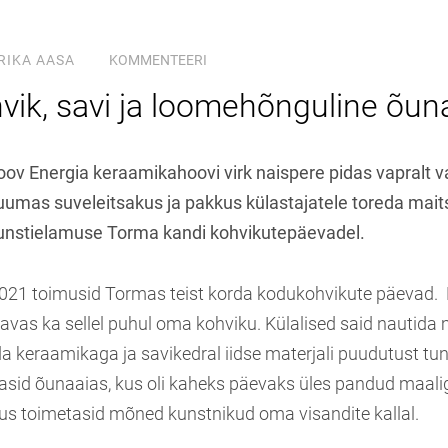
RIKA AASA
KOMMENTEERI
vik, savi ja loomehõnguline õun
oov Energia keraamikahoovi virk naispere pidas vapralt 
uumas suveleitsakus ja pakkus külastajatele toreda maits
unstielamuse Torma kandi kohvikutepäevadel.
il 2021 toimusid Tormas teist korda kodukohvikute päevad.
vas ka sellel puhul oma kohviku. Külalised said nautida 
uda keraamikaga ja savikedral iidse materjali puudutust 
sid õunaaias, kus oli kaheks päevaks üles pandud maaliga
s toimetasid mõned kunstnikud oma visandite kallal.