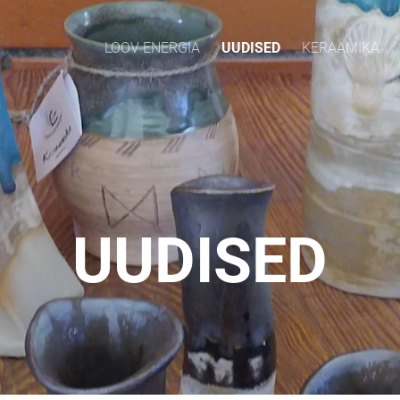
LOOV ENERGIA
UUDISED
KERAAMIKA
UUDISED