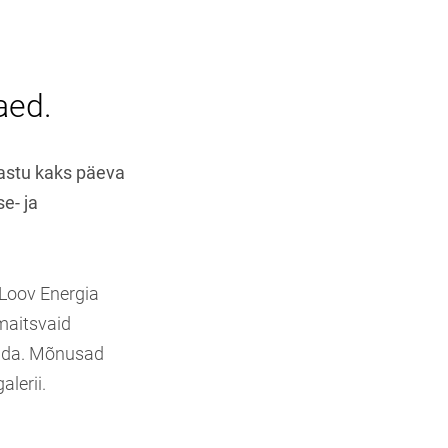
aed.
vastu kaks päeva
e- ja
 Loov Energia
maitsvaid
tunda. Mõnusad
lerii.