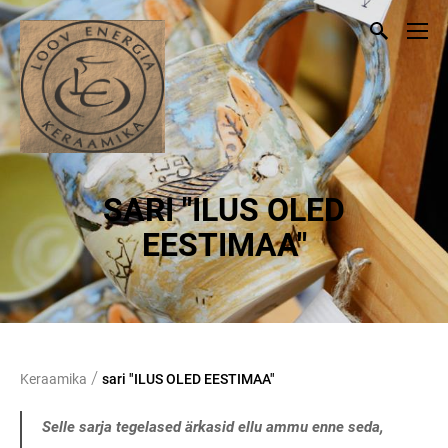
SARI "ILUS OLED
EESTIMAA"
/
Keraamika
sari "ILUS OLED EESTIMAA"
Selle sarja tegelased ärkasid ellu ammu enne seda,