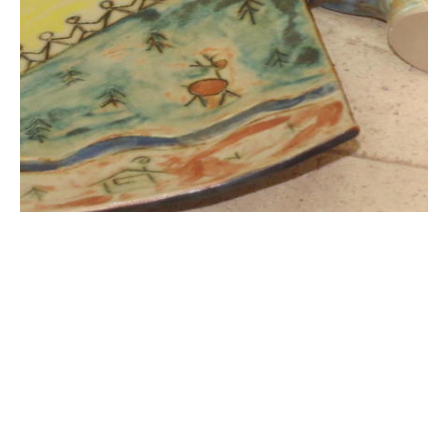
Loov Energia OÜ tel.+372 56651416