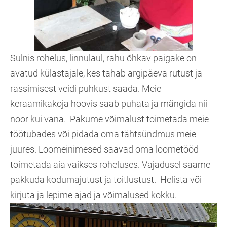
Sulnis rohelus, linnulaul, rahu õhkav paigake on
avatud külastajale, kes tahab argipäeva rutust ja
rassimisest veidi puhkust saada. Meie
keraamikakoja hoovis saab puhata ja mängida nii
noor kui vana. Pakume võimalust toimetada meie
töötubades või pidada oma tähtsündmus meie
juures. Loomeinimesed saavad oma loometööd
toimetada aia vaikses roheluses. Vajadusel saame
pakkuda kodumajutust ja toitlustust. Helista või
kirjuta ja lepime ajad ja võimalused kokku.