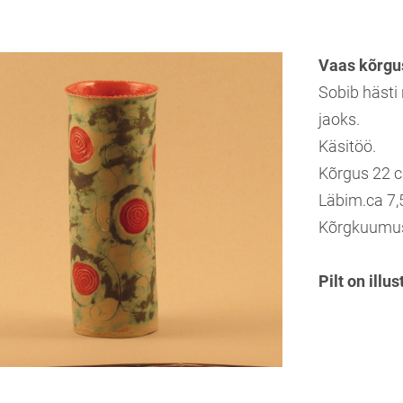
Vaas kõrgu
Sobib hästi n
jaoks.
Käsitöö.
Kõrgus 22 
Läbim.ca 7
Kõrgkuumu
Pilt on illus