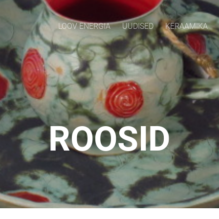
LOOV ENERGIA
UUDISED
KERAAMIKA
ROOSID