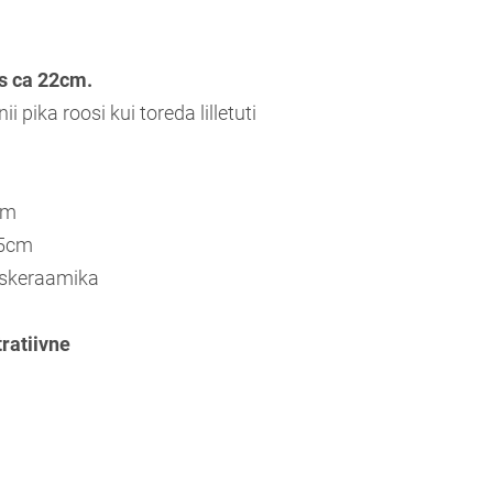
s ca 22cm.
ii pika roosi kui toreda lilletuti
cm
,5cm
skeraamika
tratiivne