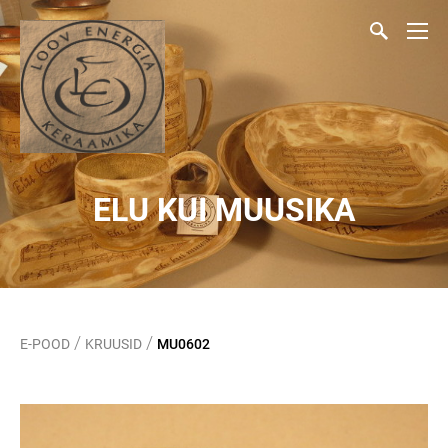
ELU KUI MUUSIKA
/
/
E-POOD
KRUUSID
MU0602