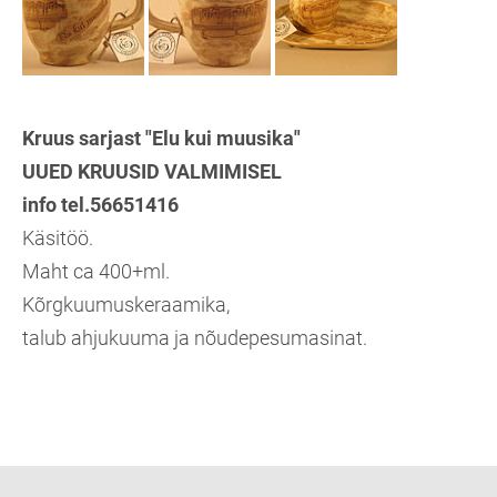
Kruus sarjast "Elu kui muusika"
UUED KRUUSID VALMIMISEL
info tel.56651416
Käsitöö.
Maht ca 400+ml.
Kõrgkuumuskeraamika,
talub ahjukuuma ja nõudepesumasinat.